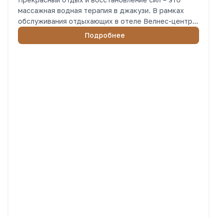
массажная водная терапия в джакузи. В рамках
обслуживания отдыхающих в отеле Велнес-центр
предоставляет такие услуги. Эта процедура
Подробнее
благотворно влияет на кожу, запускает природные
процессы регенерации, ускоряет лимфо- и
кровоток, обменные процессы в клетках,
способствует повышению общего тонуса
организма, укреплению иммунитета.
Прекрасный отдых и восстановление
сил – это массажная водная терапия в