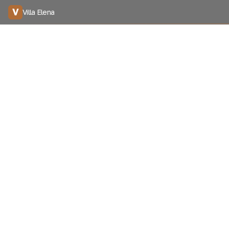
V
Villa Elena
Дав
Я с