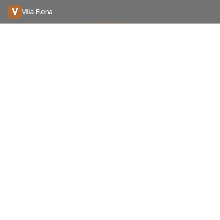
V
Villa Elena
Давайте мы Вам
перезвоним
Я согласен на
обработку персональных данных
Перезвоните мне