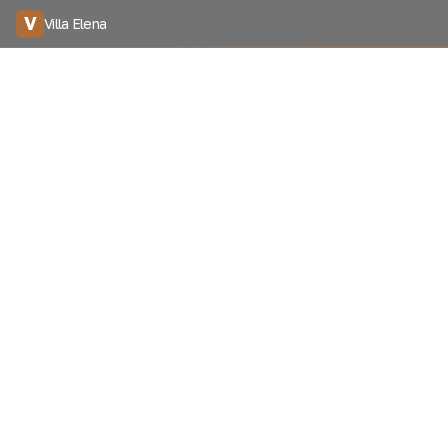
V
Villa Elena
Дав
Я с